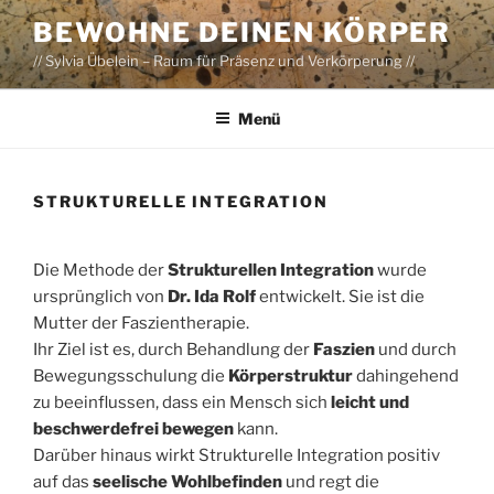
Zum
BEWOHNE DEINEN KÖRPER
Inhalt
// Sylvia Übelein – Raum für Präsenz und Verkörperung //
springen
Menü
STRUKTURELLE INTEGRATION
Die Methode der
Strukturellen Integration
wurde
ursprünglich von
Dr. Ida Rolf
entwickelt. Sie ist die
Mutter der Faszientherapie.
Ihr Ziel ist es, durch Behandlung der
Faszien
und durch
Bewegungsschulung die
Körperstruktur
dahingehend
zu beeinflussen, dass ein Mensch sich
leicht und
beschwerdefrei bewegen
kann.
Darüber hinaus wirkt Strukturelle Integration positiv
auf das
seelische Wohlbefinden
und regt die