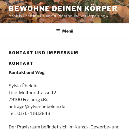
Zum
BEWOHNE DEINEN KÖRPER
Inhalt
// Sylvia Übelein – Raum für Präsenz und Verkörperung //
springen
Menü
KONTAKT UND IMPRESSUM
KONTAKT
Kontakt und Weg
Sylvia Übelein
Lise-Meitnerstrasse 12
79100 Freiburg i.Br.
anfrage@sylvia-uebelein.de
Tel.: 0176-41812843
Der Praxisraum befindet sich im Kunst-, Gewerbe- und